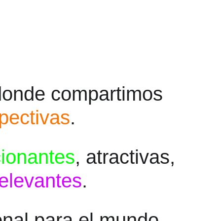
donde compartimos 
pectivas
. 
ionantes
,
atractivas, 
relevantes
.
onal para el mundo 